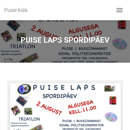
Puise küla
T
O
G
G
L
PUISE LAPS SPORDIPÄEV
E
N
A
V
I
G
A
T
I
O
N